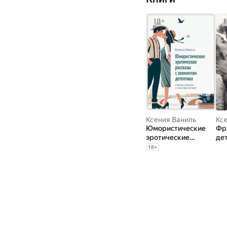
Ксения Ваниль
Кс
Юмористические
Фр
эротические
де
рассказы с
инт
18
+
элементом
лю
детектива. Сборник
нов
забавных и
с 
пикантных историй
де
ис