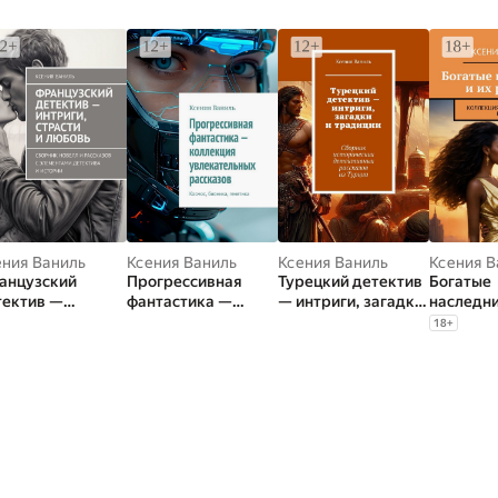
ения Ваниль
Ксения Ваниль
Ксения Ваниль
Ксения В
анцузский
Прогрессивная
Турецкий детектив
Богатые
тектив —
фантастика —
— интриги, загадки
наследни
риги, страсти и
коллекция
и традиции.
романы.
18
+
бовь. Сборник
увлекательных
Сборник
романти
елл и рассказов
рассказов. Космос,
исторических
новелл
элементами
бионика, генетика
детективных
тектива и
рассказов из
тории
Турции