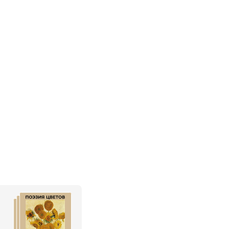
,
Иван Бунин
,
Михаил Лермонтов
,
Николай Некрас