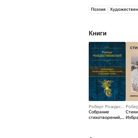
Поэзия
Художествен
Книги
Роберт Рождественский
Собрание
Стихи
стихотворений,
Избра
песен и поэм в
иллю
одном томе