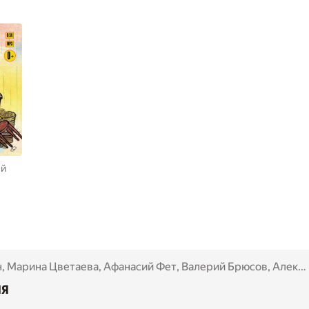
ий
н
,
Марина Цветаева
,
Афанасий Фет
,
Валерий Брюсов
,
Александр Блок
ия