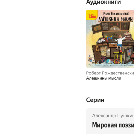
Аудиокниги
Роберт Рождественск
Алешкины мысли
Cерии
Александр Пушки
Мировая поэз