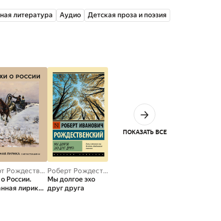
ная литература
Аудио
Детская проза и поэзия
ПОКАЗАТЬ ВСЕ
Роберт Рождественский
,
Валерий Брюсов
Роберт Рождественский
,
Александр Блок
,
Иван Буни
 о России.
Мы долгое эхо
нная лирика с
друг друга
страциями