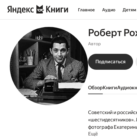
Главное
Аудио
Детям
Роберт Ро
Автор
Подписаться
Обзор
книги
аудиок
Советский и российск
«шестидесятников». 
фотографа Екатерин
Ещё