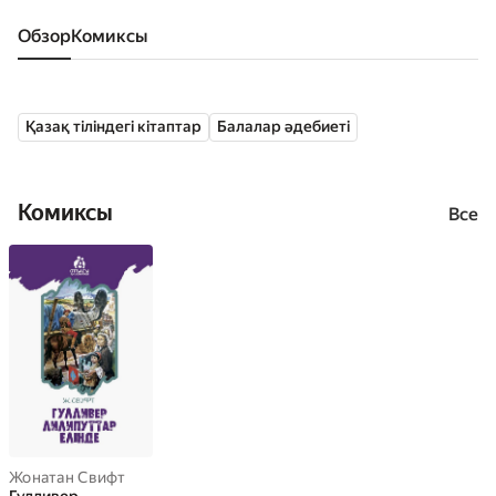
Обзор
комиксы
Қазақ тіліндегі кітаптар
Балалар әдебиеті
Комиксы
Все
Жонатан Свифт