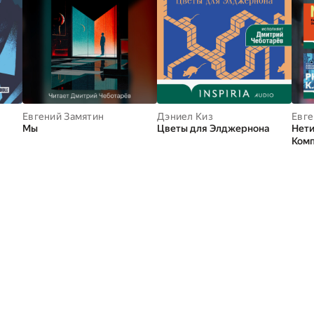
Евгений Замятин
Дэниел Киз
Евге
Мы
Цветы для Элджернона
Нети
Комп