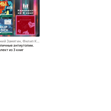
ний Замятин
,
Филип К. Дик
,
Кадзуо Исигуро
пичные антиутопии.
лект из 3 книг