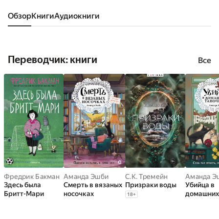
Обзор
книги
аудиокниги
Переводчик: книги
Все
Фредрик Бакман
Аманда Эшби
С.К. Тремейн
Аманда Э
Здесь была
Смерть в вязаных
Призраки воды
Убийца в
Бритт-Мари
носочках
домашних
18
+
тапочках