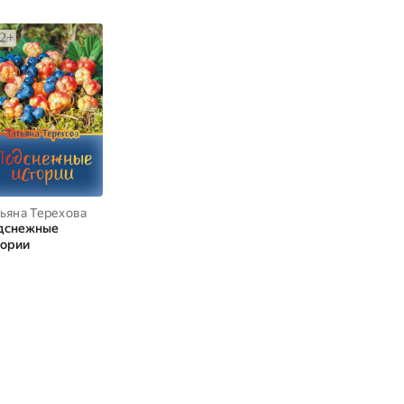
тьяна Терехова
дснежные
тории