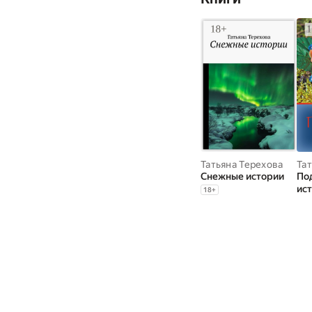
Татьяна Терехова
Та
Снежные истории
По
ис
18
+