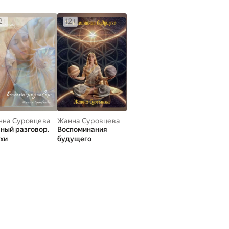
нна Суровцева
Жанна Суровцева
ный разговор.
Воспоминания
хи
будущего