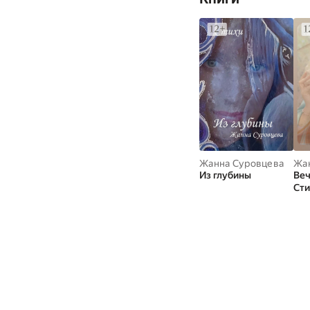
Жанна Суровцева
Жа
Из глубины
Веч
Сти