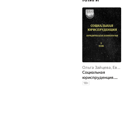
Ольга Зайцева
,
Евгений Черносвитов
Социальная
юриспруденция.
Юридическая
18
+
психология. 1 том