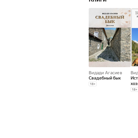
Видади Агасиев
Вид
Свадебный бык
Ис
хоз
18
+
маг
18
+