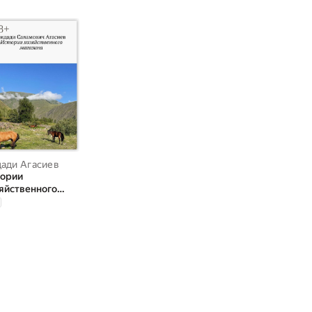
ади Агасиев
тории
яйственного
азина