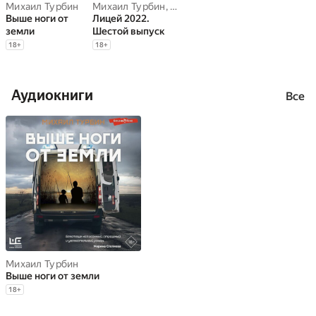
Михаил Турбин
Михаил Турбин
,
Алексей Колесников
,
Антон А
Выше ноги от
Лицей 2022.
земли
Шестой выпуск
18
+
18
+
Аудиокниги
Все
Михаил Турбин
Выше ноги от земли
18
+