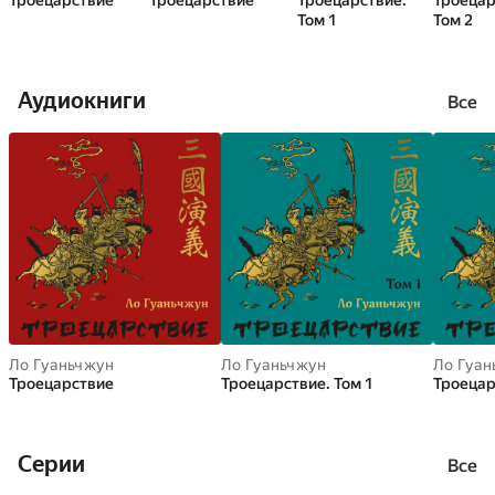
Троецарствие
Троецарствие
Троецарствие.
Троецар
Том 1
Том 2
Аудиокниги
Все
Ло Гуаньчжун
Ло Гуаньчжун
Ло Гуан
Троецарствие
Троецарствие. Том 1
Троецар
Cерии
Все