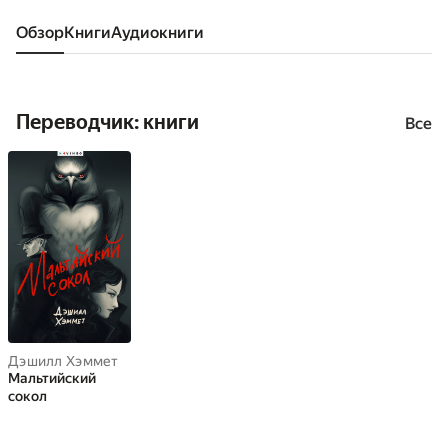
Обзор
книги
аудиокниги
Переводчик: книги
Все
Дэшилл Хэммет
Мальтийский
сокол