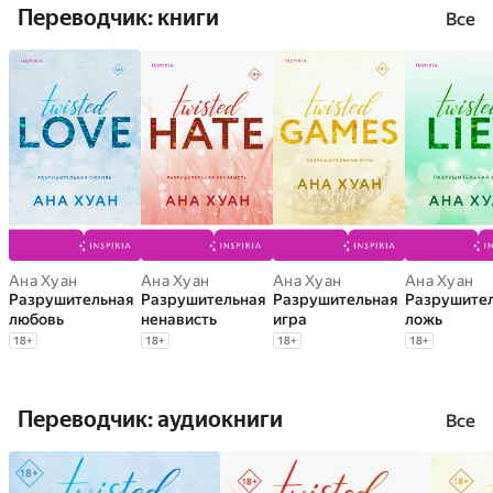
Переводчик: книги
Все
Ана Хуан
Ана Хуан
Ана Хуан
Ана Хуан
Разрушительная
Разрушительная
Разрушительная
Разрушите
любовь
ненависть
игра
ложь
18
+
18
+
18
+
18
+
Переводчик: аудиокниги
Все