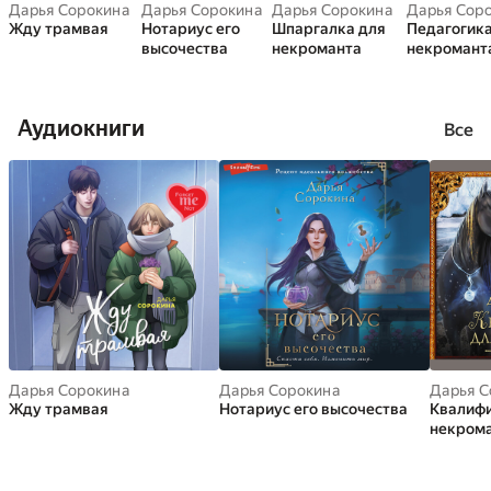
Дарья Сорокина
Дарья Сорокина
Дарья Сорокина
Дарья Сор
Жду трамвая
Нотариус его
Шпаргалка для
Педагогика
высочества
некроманта
некромант
Аудиокниги
Все
Дарья Сорокина
Дарья Сорокина
Дарья С
Жду трамвая
Нотариус его высочества
Квалифи
некром