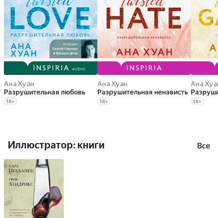
Ана Хуан
Ана Хуан
Ана Хуа
Разрушительная любовь
Разрушительная ненависть
Разруши
18
+
18
+
18
+
Иллюстратор: книги
Все