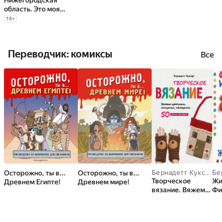
Нижегородская
область. Это моя
земля
18
+
#киберпутеводите
ль
Переводчик: комиксы
Все
Бернадетт Куксарт
Осторожно, ты в...
Осторожно, ты в...
Творческое
Жи
Древнем Египте!
Древнем мире!
вязание. Вяжем
Фи
крючком,
из
спицами,
ин
пальцами
мо