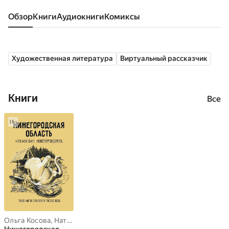
Обзор
книги
аудиокниги
комиксы
Художественная литература
Виртуальный рассказчик
Книги
Все
Ольга Косова
,
Наталья Пушкарева
,
Павел Лаптев
,
Ксения Смирн