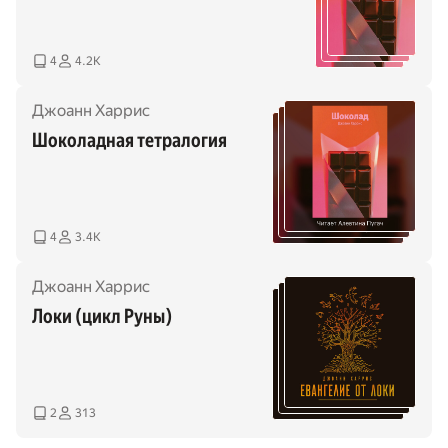
4
4.2K
Джоанн Харрис
Шоколадная тетралогия
4
3.4K
Джоанн Харрис
Локи (цикл Руны)
2
313