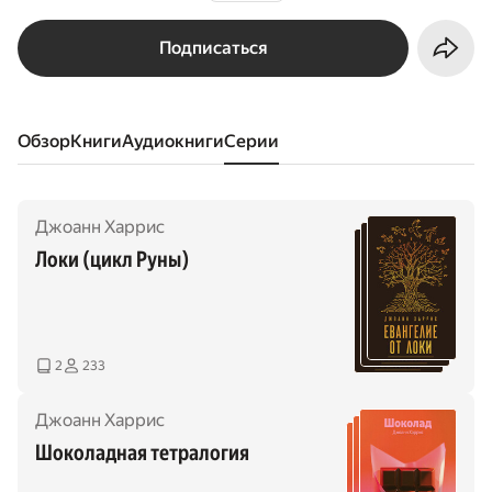
Подписаться
Обзор
книги
аудиокниги
серии
Джоанн Харрис
Локи (цикл Руны)
2
233
Джоанн Харрис
Шоколадная тетралогия