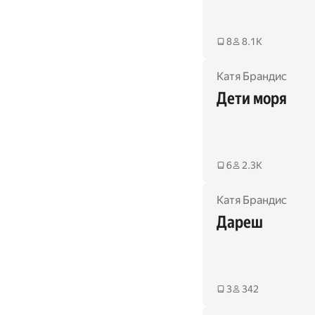
8
8.1K
Катя Брандис
Дети моря
6
2.3K
Катя Брандис
Дареш
3
342