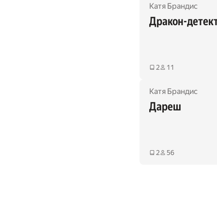
Катя Брандис
Дракон-детек
2
11
Катя Брандис
Дареш
2
56