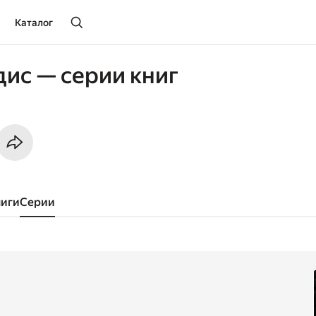
Каталог
дис — серии книг
ниги
серии