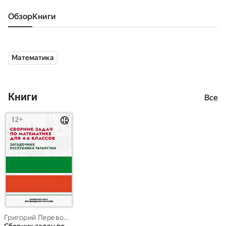
Обзор
книги
Математика
Книги
Все
Григорий Перевощиков
,
Алсу Каримова