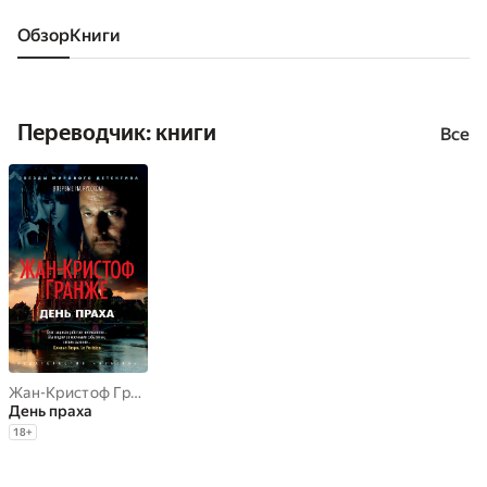
Обзор
книги
Переводчик: книги
Все
Жан-Кристоф Гранже
День праха
18
+