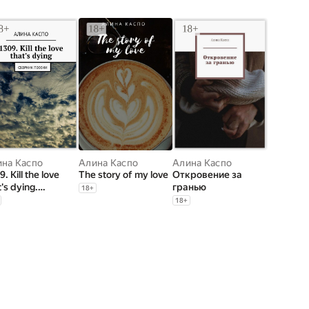
на Каспо
Алина Каспо
Алина Каспо
. Kill the love
The story of my love
Откровение за
t's dying.
гранью
18
+
рник поэзии
18
+