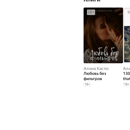
Алина Каспо
Али
Любовь без
1309
фильтров
tha
Сбо
18
+
18
+