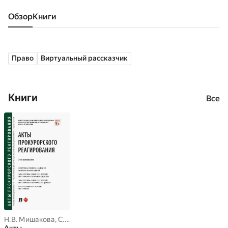
Обзор
книги
Право
Виртуальный рассказчик
Книги
Все
Н.В. Мишакова
,
С.Х. Джиоев
,
Т.Г. Воеводина
,
Т.И. Афанасьева
,
Т.И