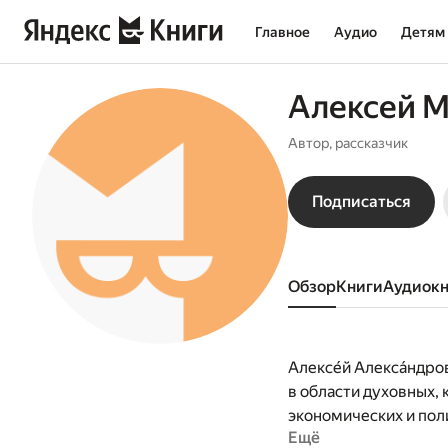
Главное
Аудио
Детям
Алексей 
Автор, рассказчик
Подписаться
Обзор
книги
аудиок
Алексе́й Алекса́ндро
в области духовных,
экономических и пол
Ещё
Действительный член