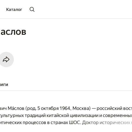
Каталог
Маслов
ниги
вич Ма́слов (род. 5 октября 1964, Москва) — российский во
 культурных традиций китайской цивилизации и современны
итических процессов в странах ШОС. Доктор исторических 
: Российской академии естественных наук (РАЕН), Европе