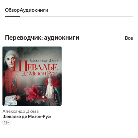
Обзор
аудиокниги
Переводчик: аудиокниги
Все
Александр Дюма
Шевалье де Мезон-Руж
18
+