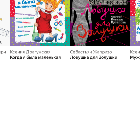
ери
Ксения Драгунская
Себастьян Жапризо
Ксен
Когда я была маленькая
Ловушка для Золушки
Мужс