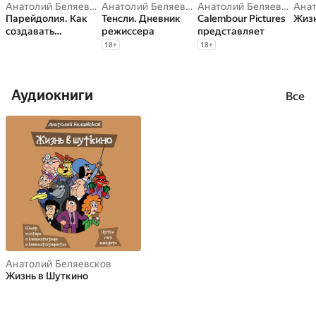
Анатолий Беляевсков
Анатолий Беляевсков
Анатолий Беляевсков
Парейдолия. Как
Тенсли. Дневник
Сalembour Pictures
Жизн
создавать
режиссера
представляет
фантастических
18
+
18
+
тварей
Аудиокниги
Все
Анатолий Беляевсков
Жизнь в Шуткино