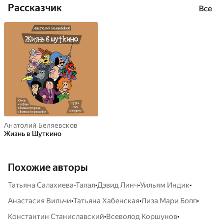
Рассказчик
Все
Анатолий Беляевсков
Жизнь в Шуткино
Похожие авторы
•
•
•
Татьяна Салахиева-Талал
Дэвид Линч
Уильям Индик
•
•
•
Анастасия Вильчи
Татьяна Хабенская
Лиза Мари Бопп
•
•
Константин Станиславский
Всеволод Коршунов