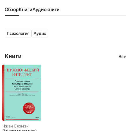
Обзор
книги
аудиокниги
Психология
Аудио
Книги
Все
Чжан Сяомэн