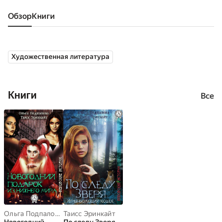
Обзор
книги
Художественная литература
Книги
Все
Ольга Подпалова
,
Таисс Эринкайт
Таисс Эринкайт