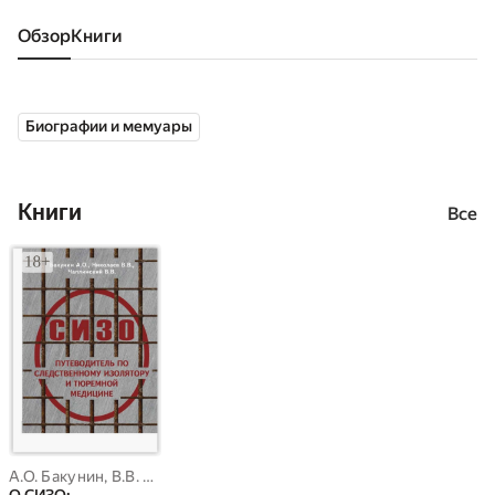
Обзор
книги
Биографии и мемуары
Книги
Все
А.О. Бакунин
,
В.В. Николаев
,
В.В. Чаплинский