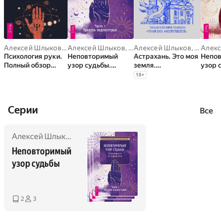
Алексей Шлыков
,
Евгений Острогорский
Алексей Шлыков
,
Евгений Острогорский
Алексей Шлыков
,
Людмил
Алек
Психология руки.
Неповторимый
Астрахань. Это моя
Непо
Полный обзор
узор судьбы.
земля.
узор 
теории и практики
Руководство по
#киберпутеводите
2
18
+
хиромантии
хирологии. Часть 1:
ль
Уровень
подмастерья
Cерии
Все
Алексей Шлыков
,
Евгений Острогорский
Неповторимый 
узор судьбы
2
3