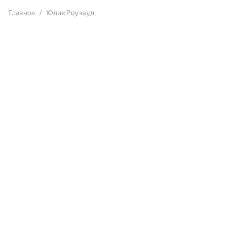
Главное
Юлия Роузвуд