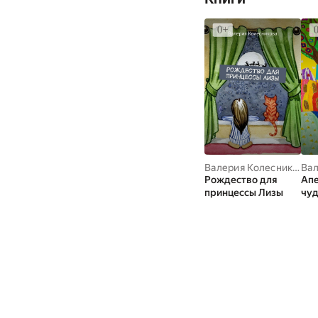
Валерия Колесникова
Рождество для
Ап
принцессы Лизы
чуд
дет