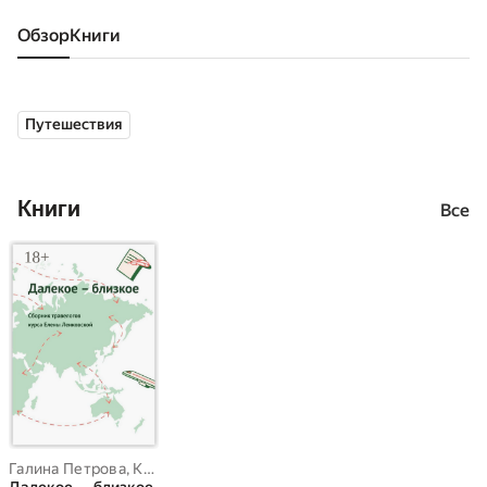
Обзор
книги
Путешествия
Книги
Все
Галина Петрова
,
Кира Вьюжная
,
Таня Левинсон
,
Елизавета Фрол