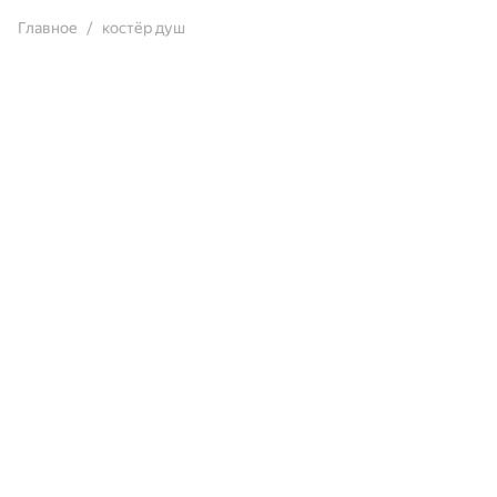
Главное
костёр душ