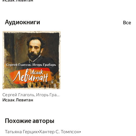
Исаак Левитан
Аудиокниги
Все
Сергей Глаголь
,
Игорь Грабарь
Исаак Левитан
Похожие авторы
•
•
Татьяна Герцик
Хантер С. Томпсон