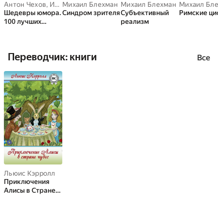
Антон Чехов
,
Илья Ильф
Михаил Блехман
,
Аркадий Аверченко
Михаил Блехман
,
Леонид Андреев
Михаил Бл
,
Шедевры юмора.
Синдром зрителя
Субъективный
Римские ц
100 лучших
реализм
юмористических
историй
Переводчик: книги
Все
Льюис Кэрролл
Приключения
Алисы в Стране
Чудес Или
Странствие в
Странную Страну