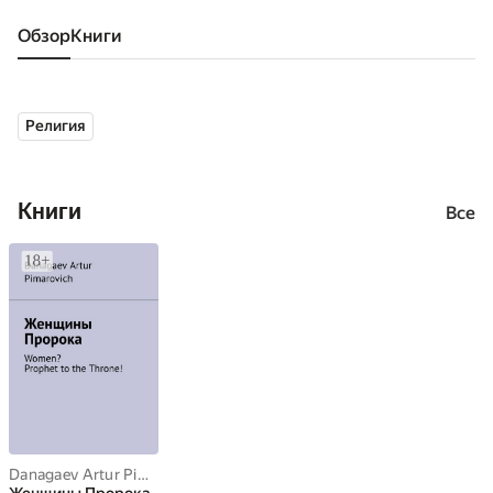
Обзор
книги
Религия
Книги
Все
Danagaev Artur Pimarovich