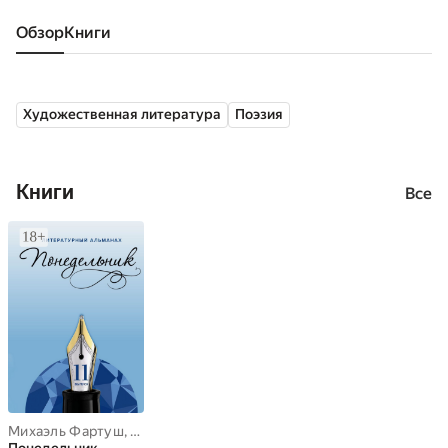
Обзор
книги
Художественная литература
Поэзия
Книги
Все
Михаэль Фартуш
,
Раиса Бержански
,
Наталья Терликова
,
Каб Лид