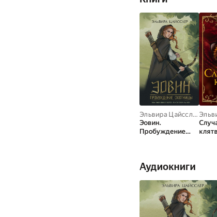
Эльвира Цайсслер
Эовин.
Случ
Пробуждение
клят
охотницы
Аудиокниги