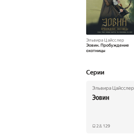
Эльвира Цайсслер
Эовин. Пробуждение
охотницы
Cерии
Эльвира Цайсслер
Эовин
2
129