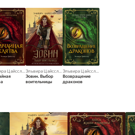
Эльвира Цайсслер
Эльвира Цайсслер
Эльвира Цайсслер
айная
Эовин. Выбор
Возвращение
ва
воительницы
драконов