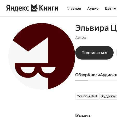
Главное
Аудио
Детям
Эльвира Ц
Автор
Подписаться
Обзор
книги
аудиок
Young Adult
Художес
Книги