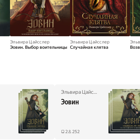
Эльвира Цайсслер
Эльвира Цайсслер
Эльв
Эовин. Выбор воительницы
Случайная клятва
Воз
Эльвира Цайсслер
Эовин
2
252