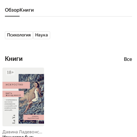
Обзор
книги
Психология
Наука
Книги
Все
Давина Ладевонская