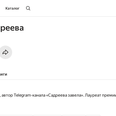
Каталог
дреева
ниги
 автор Telegram-канала «Садреева завела». Лауреат премии