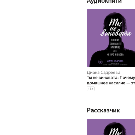
Аудиокниги
Диана Садреева
Ты не виновата: Почем
домашнее насилие — эт
про любовь
18
+
Рассказчик