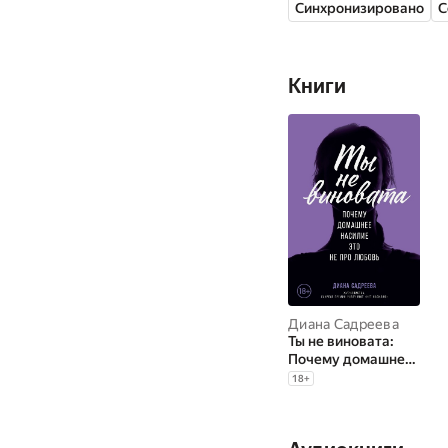
Синхронизировано
С
Книги
Диана Садреева
Ты не виновата:
Почему домашнее
насилие — это не
18
+
про любовь