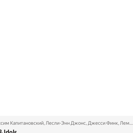
сим Капитановский
,
Лесли-Энн Джонс
,
Джесси Финк
,
Лемми Килмистер
& Idols