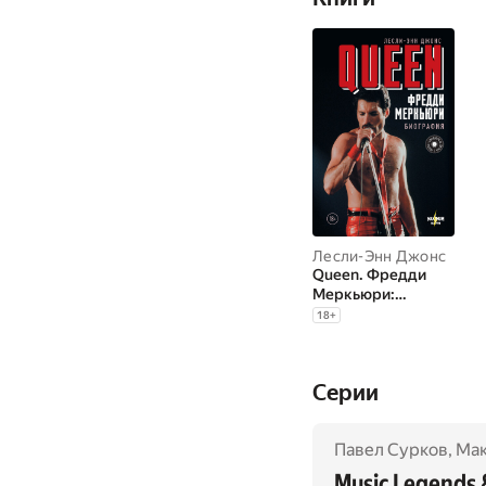
Лесли-Энн Джонс
Queen. Фредди
Меркьюри:
биография
18
+
Cерии
Павел Сурков
,
Мак
Music Legends 