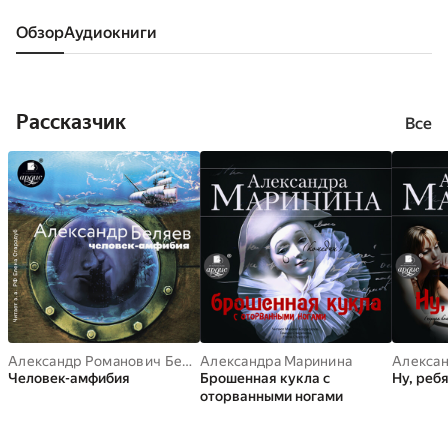
Обзор
аудиокниги
Рассказчик
Все
Александр Романович Беляев
Александра Маринина
Алекса
Человек-амфибия
Брошенная кукла с
Ну, ребя
оторванными ногами