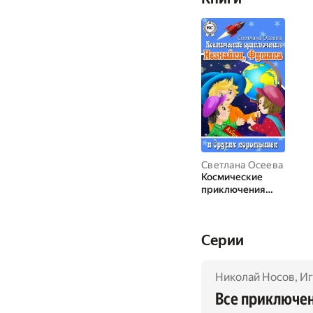
Светлана Осеева
Космические
приключения
Незнайки,
Футика и других
коротышек
Cерии
Николай Носов
,
Иг
Все приключе