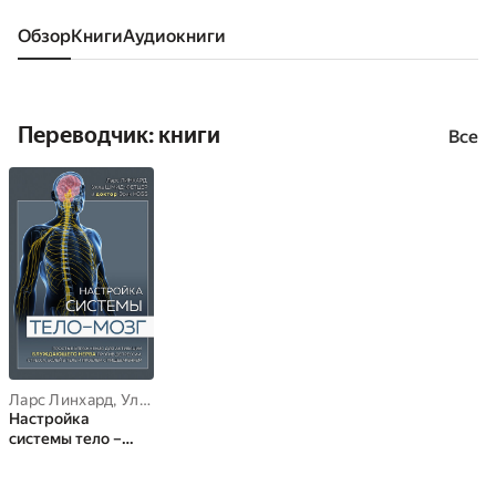
Обзор
книги
аудиокниги
Переводчик: книги
Все
Ларс Линхард
,
Улла Шмид-Фетцер
,
доктор Эрик Кобб
Настройка
системы тело –
мозг. Простые
упражнения для