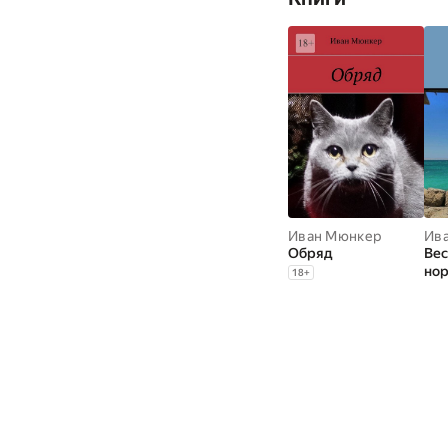
Иван Мюнкер
Ив
Обряд
Вес
но
18
+