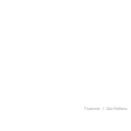
Главное
Ши Найань