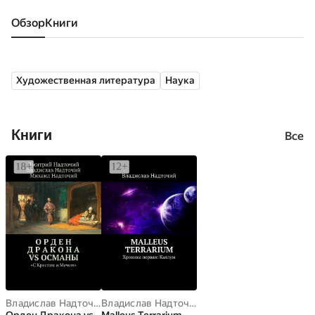
Обзор
книги
Художественная литература
Наука
Книги
Все
Владислав Надточий
,
Дмитрий Надточий
Владислав Надточий
,
Михаил Надточий