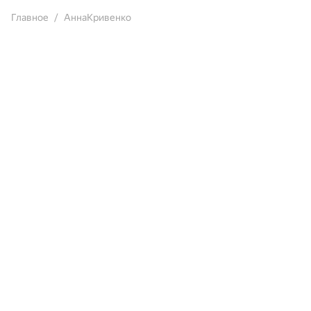
Главное
АннаКривенко