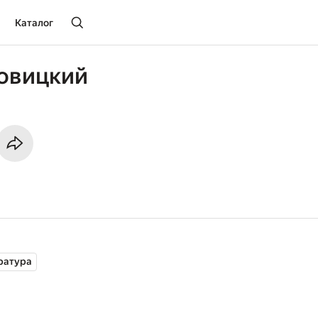
Каталог
овицкий
ратура