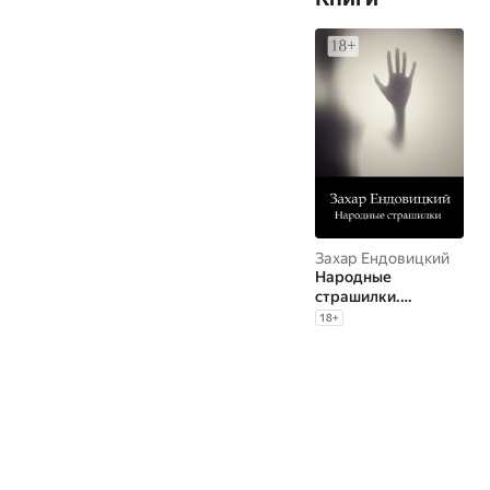
Захар Ендовицкий
Народные
страшилки.
Основано на
18
+
реальных историях