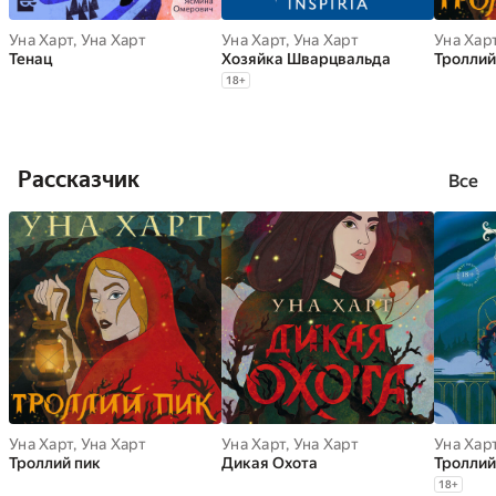
Уна Харт
,
Уна Харт
Уна Харт
,
Уна Харт
Уна Хар
Тенац
Хозяйка Шварцвальда
Троллий
18
+
Рассказчик
Все
Уна Харт
,
Уна Харт
Уна Харт
,
Уна Харт
Уна Хар
Троллий пик
Дикая Охота
Троллий
18
+