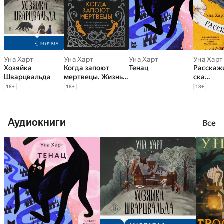
Уна Харт
Уна Харт
Уна Харт
Уна Харт
Хозяйка
Когда запоют
Тенац
Расскаж
Шварцвальда
мертвецы. Жизнь и
ска…
приключения
18
+
18
+
18
+
пастора и
чернокнижника
Эйрика
Аудиокниги
Магнуссона
Все