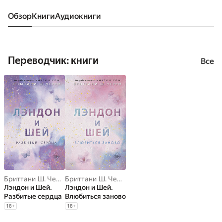
Обзор
книги
аудиокниги
Переводчик: книги
Все
Бриттани Ш. Черри
Бриттани Ш. Черри
Лэндон и Шей.
Лэндон и Шей.
Разбитые сердца
Влюбиться заново
18
+
18
+